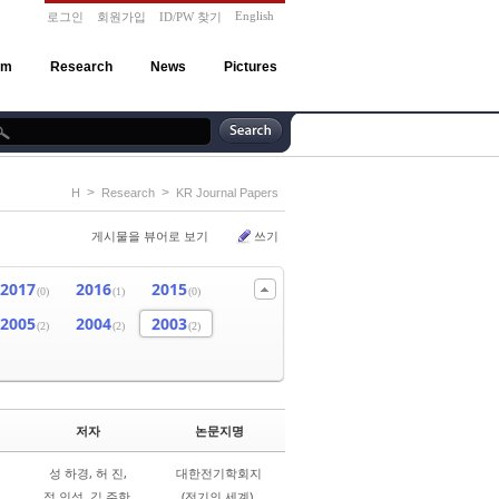
English
로그인
회원가입
ID/PW 찾기
am
Research
News
Pictures
>
>
H
Research
KR Journal Papers
게시물을 뷰어로 보기
쓰기
2017
2016
2015
(0)
(1)
(0)
2005
2004
2003
(2)
(2)
(2)
저자
논문지명
성 하경, 허 진,
대한전기학회지
정 인성, 김 주한
(전기의 세계)