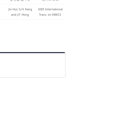
Jin Hur, G.H. Kang
KIEE International
and J.P. Hong
Trans. on EMECS