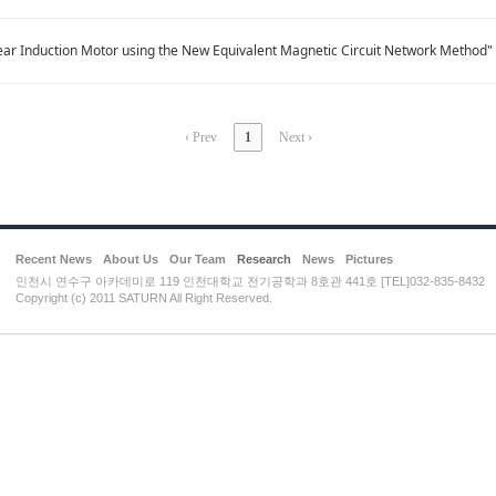
near Induction Motor using the New Equivalent Magnetic Circuit Network Method"
‹ Prev
1
Next ›
Recent News
About Us
Our Team
Research
News
Pictures
인천시 연수구 아카데미로 119 인천대학교 전기공학과 8호관 441호 [TEL]032-835-8432
Copyright (c) 2011 SATURN All Right Reserved.