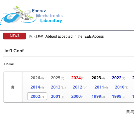
NEWS
[박사과정 Abbas] accepted in the IEEE Access
Int'l Conf.
Home
2026
2025
2024
2023
2022
(0)
(8)
(7)
(4)
(2)
2014
2013
2012
2011
2010
(4)
(11)
(14)
(6)
(8)
2002
2001
2000
1999
1998
(7)
(4)
(4)
(3)
(6)
등록