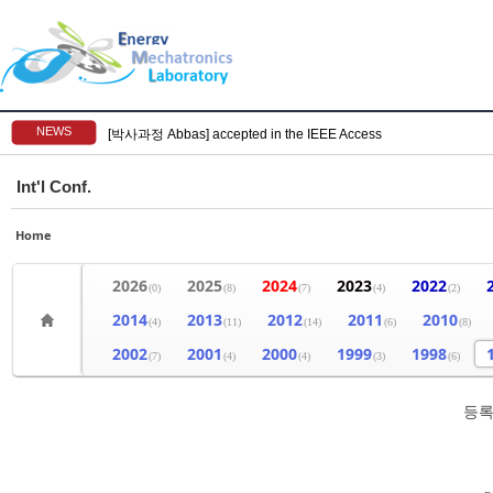
NEWS
[박사과정 Abbas] accepted in the IEEE Access
Int'l Conf.
Home
2026
2025
2024
2023
2022
(0)
(8)
(7)
(4)
(2)
2014
2013
2012
2011
2010
(4)
(11)
(14)
(6)
(8)
2002
2001
2000
1999
1998
(7)
(4)
(4)
(3)
(6)
등록