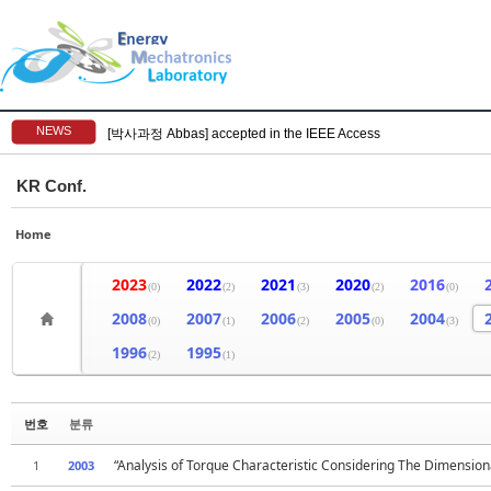
NEWS
[박사과정 Abbas] accepted in the IEEE Access
KR Conf.
Home
2023
2022
2021
2020
2016
(0)
(2)
(3)
(2)
(0)
2008
2007
2006
2005
2004
(0)
(1)
(2)
(0)
(3)
1996
1995
(2)
(1)
번호
분류
“Analysis of Torque Characteristic Considering The Dimensio
1
2003