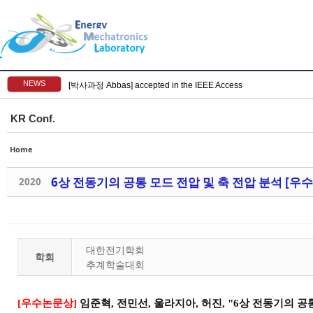
NEWS
[박사과정 Abbas] accepted in the IEEE Access
KR Conf.
Home
6상 전동기의 공통 모드 전압 및 축 전압 분석 [우
2020
대한전기학회
학회
추계학술대회
[
우수논문상
]
임준혁
,
전민선
,
울라지아
,
허진
, "6
상 전동기의 공통