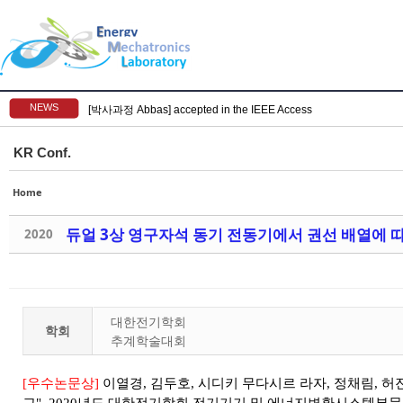
NEWS
[박사과정 Abbas] accepted in the IEEE Access
KR Conf.
Home
듀얼 3상 영구자석 동기 전동기에서 권선 배열에 따
2020
대한전기학회
학회
추계학술대회
[
우수논문상
]
이열경
,
김두호
,
시디키 무다시르 라자
,
정채림
,
허