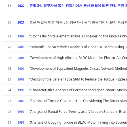
듀얼 3상 영구자석 동기 전동기에서 권선 배열에 따른 단일 운전 
31
2020
권선 배열에 따른 이중 3상 영구자석 동기 전동기에서 운전 특성 
30
2021
“Stochastic finite element analysis considering the uncertaint
29
1999
“Dynamic Characteristics Analysis of Linear DC Motor Using 
28
2000
“Development of High efficient BLDC Motor for Electric Air Con
27
2004
“Development of Equivalent Magnetic Circuit Network Method 
26
2001
“Design of the Barrier Type SRM to Reduce the Torque Ripple
25
2002
“Characteristics Analysis of Permanent Magnet Linear Synch
24
1998
“Analysis of Torque Characteristic Considering The Dimensio
23
2003
“Analysis of Radial Force Density as a Vibration Source in B
22
1997
“Analysis of Cogging Torque in BLDC Motor Taking into accou
21
1997