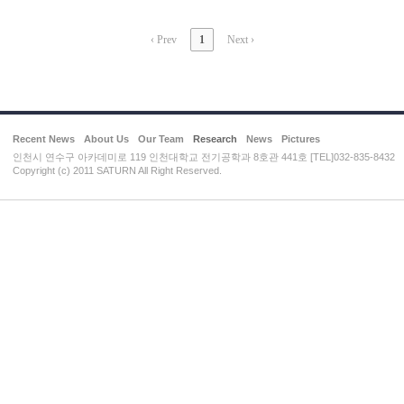
‹ Prev
1
Next ›
Recent News
About Us
Our Team
Research
News
Pictures
인천시 연수구 아카데미로 119 인천대학교 전기공학과 8호관 441호 [TEL]032-835-8432
Copyright (c) 2011 SATURN All Right Reserved.