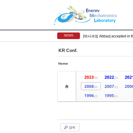
NEWS
[박사과정 Abbas] accepted in t
KR Conf.
Home
2023
2022
202
(0)
(2)
2008
2007
200
(0)
(1)
1996
1995
(2)
(1)
검색