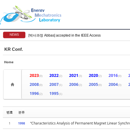
NEWS
[박사과정 Abbas] accepted in the IEEE Access
KR Conf.
Home
2023
2022
2021
2020
2016
(0)
(2)
(3)
(2)
(0)
2008
2007
2006
2005
2004
(0)
(1)
(2)
(0)
(3)
1996
1995
(2)
(1)
번호
분류
“Characteristics Analysis of Permanent Magnet Linear Synch
1
1998